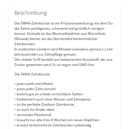
Beschreibung
Die SWAK-Zahnbürste ist ein Präzisionswerkzeug mit dem Du
die Zähne punktgenau, schonend und gründlich reinigen
kannst. Deshalb ist das Wechselköpfchen aus Wurzelholz
(Miswak) kleiner als das Borstenfeld herkömmlicher
Zahnbürsten.
In arabischen Ländern wird Miswak (salvadora persica L.) seit
Jahrtausenden zur Zahnpflege genutzt.
Der stabile Griff besteht aus biobasiertem Kunststoff, der aus
Zucker gewonnen wird. Er ist vegan und GMO-frei.
Die SWAK Zahnbürste:
• putzt sanft und effektiv
• putzt jeden Zahn einzeln
• kommt gut an schwer erreichbare Stellen
• funktioniert auch ohne Wasser und Zahnpasta
• ist die perfekte Outdoor-Zahnbürste
• ist auch für Kinder ideal
• vermeidet Plastikmüll
• braucht nur alle 4 bis 8 Wochen ein neues Köpfchen
• ersetzt herkömmliche Zahnbürsten vollständig