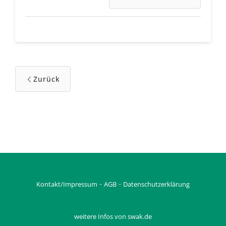
Zurück
-
-
Kontakt/Impressum
AGB
Datenschutzerklärung
weitere Infos von swak.de