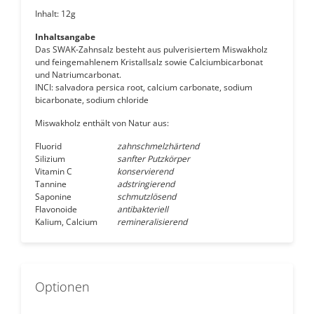
Inhalt: 12g
Inhaltsangabe
Das SWAK-Zahnsalz besteht aus pulverisiertem Miswakholz
und feingemahlenem Kristallsalz sowie Calciumbicarbonat
und Natriumcarbonat.
INCI: salvadora persica root, calcium carbonate, sodium
bicarbonate, sodium chloride
Miswakholz enthält von Natur aus:
Fluorid
zahnschmelzhärtend
Silizium
sanfter Putzkörper
Vitamin C
konservierend
Tannine
adstringierend
Saponine
schmutzlösend
Flavonoide
antibakteriell
Kalium, Calcium
remineralisierend
Optionen